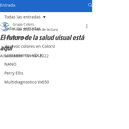
Entrada
Todas las entradas
Grupo Colors
Todas las entradas
7 mar 2022
2 min de lectura
El futuro de la salud visual está
Salud Visual
aqui
¡Nuevos colores en Colors!
Lanzamientos VOLK
Actualizado:
10 mar 2022
NANO
Perry Ellis
Multidiagnostico Vx650