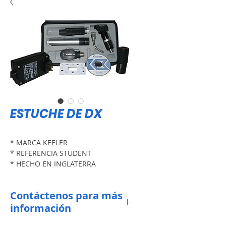
ESTUCHE DE DX
* MARCA KEELER
* REFERENCIA STUDENT
* HECHO EN INGLATERRA
* BOMBILLOS LED DE MAYOR
INTENSIDAD
Contáctenos para más
* BATERIA EN LITHIUM
* 3 SISTEMAS DE CARGA, BATERIA
información
RECARGABLE, TOMA CORRIENTE,